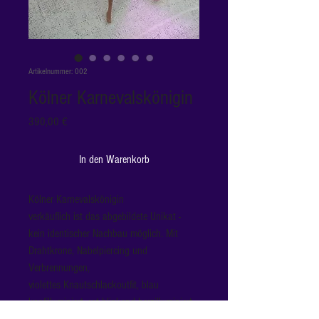
Artikelnummer: 002
Kölner Karnevalskönigin
Preis
390,00 €
In den Warenkorb
Kölner Karnevalskönigin
verkäuflich ist das abgebildete Unikat - 
kein identischer Nachbau möglich. Mit 
Drahtkrone, Nabelpiercing und 
Verbrennungen, 
violettes Knautschlackoutfit, blau 
kopfilluminiert, rot blinkend herzilluminiert, 