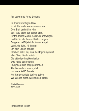
Per aspera ad Astra Zeneca
In deiner brüchigen DNA
ist nichts mehr wie es einmal war.
Dein Blut gerinnt im Hirn
das Tabu steht auf deiner Stirn.
Hinter deiner Maske sollst du schweigen
und tief in alle Fernsehbilder steigen.
Bergamo heißt jetzt für immer Angst
damit du, Idiot, für immer
um dein Leben bangst.
Glauben sollst du, was die Regierung zählt
alles Tote, die du wählst.
Die ständige Impfkomission
wird heilig gesprochen
und jedes Kind selig gestochen.
Alle Menschen lernen jetzt
das neue WHO Gesetz:
Nur Gengespritzte darf es geben
Wir wissen nicht, wie lang sie leben.
Gisela Makowski
16.09.2021
Patentiertes Beben