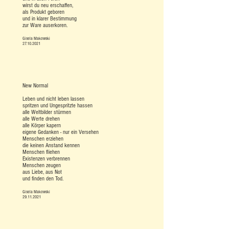
wirst du neu erschaffen,
als Produkt geboren
und in klarer Bestimmung
zur Ware auserkoren.
Gisela Makowski
27.10.2021
New Normal
Leben und nicht leben lassen
spritzen und Ungespritzte hassen
alle Weltbilder stürmen
alle Werte drehen
alle Körper kapern
eigene Gedanken - nur ein Versehen
Menschen erziehen
die keinen Anstand kennen
Menschen fliehen
Existenzen verbrennen
Menschen zeugen
aus Liebe, aus Not
und finden den Tod.
Gisela Makowski
29.11.2021