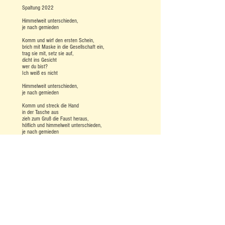
Spaltung 2022
Himmelweit unterschieden,
je nach gemieden
Komm und wirf den ersten Schein,
brich mit Maske in die Gesellschaft ein,
trag sie mit, setz sie auf,
dicht ins Gesicht
wer du bist?
Ich weiß es nicht
Himmelweit unterschieden,
je nach gemieden
Komm und streck die Hand
in der Tasche aus
zieh zum Gruß die Faust heraus,
höflich und himmelweit unterschieden,
je nach gemieden
Pass dich freundlich ein,
es könnte dein nächster Kunde sein
Himmelweit unterschieden,
je nach gemieden
Komm und nimm den Schein,
steck’s ein, es wird schon Rücksicht sein
Gisela Makowski
20.01.2022