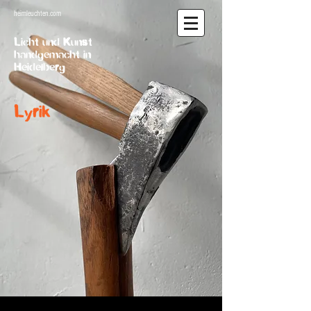
heimleuchten.com
Licht und Kunst
handgemacht in
Heidelberg
Lyrik