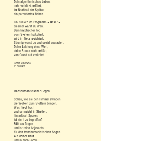
Dein algorithmisches Leben,
sehr verkürzt, erfährt,
im Nachhall der Spritze,
ein patentiertes Beben.
Ein Zucken im Programm – Reset –
diesmal warst du dran.
Dein kryptischer Tod
vom System kalkuliert,
wird im Netz registriert.
Säumig warst du und sozial ausradiert.
Deine Leistung ohne Wert,
deine Steuer nicht erklärt,
von Grund auf verkehrt.
Gisela Makowski
21.10.2021
Transhumanistischer Segen
Schau, wie sie den Himmel zwingen
die Wolken zum Stottern bringen.
Was fliegt hoch
und schneidet in Streifen,
hinterlässt Spuren,
ist nicht zu begreifen?
Fällt als Regen
und ist reine Adjuvants
für den transhumanistischen Segen.
Auf deiner Haut
und in allen Poren