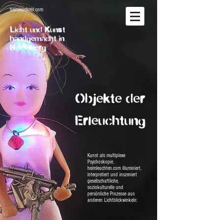
heimleuchten.com
Licht und Kunst
handgemacht in
Heidelberg
Objekte der
Erleuchtung
Kunst als multiplexe
Psychoskopie.
heimleuchten.com illuminiert,
interpretiert und inszeniert
gesellschaftliche,
soziokulturelle und
persönliche Prozesse aus
anderen Lichtblickwinkeln: