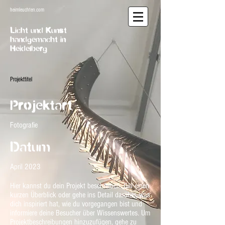
heimleuchten.com
Licht und Kunst
handgemacht in
Heidelberg
Projekttitel
Projektart
Fotografie
Datum
April 2023
Hier kannst du dein Projekt beschreiben. Gib einen
kurzen Überblick oder gehe ins Detail darüber, was
dich inspiriert hat, wie du vorgegangen bist und
informiere deine Besucher über Wissenswertes. Um
Projektbeschreibungen hinzuzufügen, gehe zu